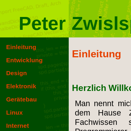
Peter
Zwisls
Einleitung
Einleitung
Entwicklung
Design
Elektronik
Herzlich Wil
Gerätebau
Man nennt mic
dem Hause Zw
Linux
Fachwissen 
Internet