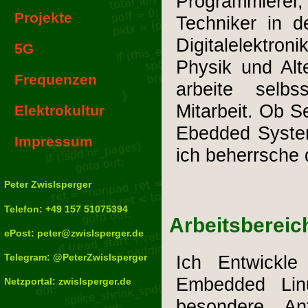
Programmiere
Projekte
Techniker in 
Digitalelektro
5G
Physik und Alt
Frequenzen
arbeite selbs
Mitarbeit. Ob S
Elektrokultur
Ebedded System,
Impressum
ich beherrsche 
Peter Zwislsperger
Telefon:
+49 157 51075394
Arbeitsbereic
ePost:
peter@zwislsperger.de
Telegram:
@PeterZwislsperger
Ich Entwickl
Embedded Lin
Netzportal:
zwislsperger.de
besondere Anf